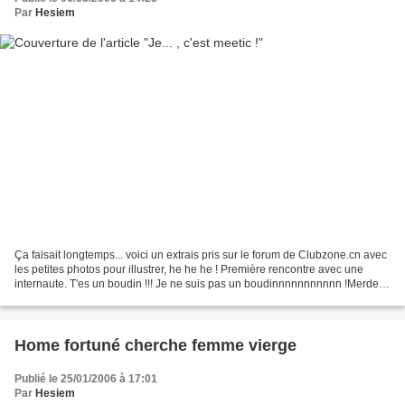
Par
Hesiem
Ça faisait longtemps... voici un extrais pris sur le forum de Clubzone.cn avec
les petites photos pour illustrer, he he he ! Première rencontre avec une
internaute. T'es un boudin !!! Je ne suis pas un boudinnnnnnnnnnn !Merde...
Ils ont découvert le pot...
Home fortuné cherche femme vierge
Publié le 25/01/2006 à 17:01
Par
Hesiem