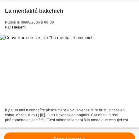
La mentalité bakchich
Publié le 09/06/2005 à 00:00
Par
Hesiem
Il y a un mot à connaître absolument si vous venez faire du business en
chine, c'est hui kou ( 回扣 ) ou kickback en anglais. Car c'est un réel
phénomène de société ! C'est même tellement à la mode que ce sujet est
abordé de manière ultra naturelle dans...