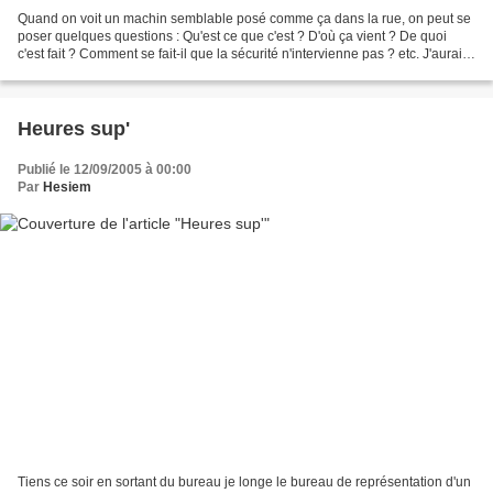
Quand on voit un machin semblable posé comme ça dans la rue, on peut se
poser quelques questions : Qu'est ce que c'est ? D'où ça vient ? De quoi
c'est fait ? Comment se fait-il que la sécurité n'intervienne pas ? etc. J'aurai
bien du mal à répondre à...
Heures sup'
Publié le 12/09/2005 à 00:00
Par
Hesiem
Tiens ce soir en sortant du bureau je longe le bureau de représentation d'un