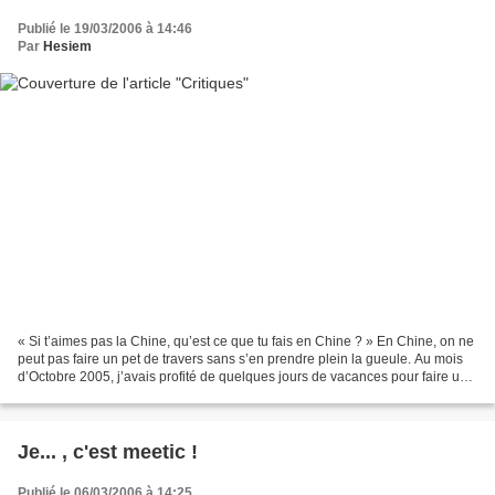
Publié le 19/03/2006 à 14:46
Par
Hesiem
« Si t’aimes pas la Chine, qu’est ce que tu fais en Chine ? » En Chine, on ne
peut pas faire un pet de travers sans s’en prendre plein la gueule. Au mois
d’Octobre 2005, j’avais profité de quelques jours de vacances pour faire un
saut au Japon. Bien entendu,...
Je... , c'est meetic !
Publié le 06/03/2006 à 14:25