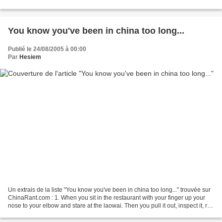
zz zz z zz……. zzz.. zzzz z z… zzz…...
You know you've been in china too long...
Publié le 24/08/2005 à 00:00
Par
Hesiem
Un extrais de la liste "You know you've been in china too long..." trouvée sur
ChinaRant.com : 1. When you sit in the restaurant with your finger up your
nose to your elbow and stare at the laowai. Then you pull it out, inspect it, roll
it into a ball...