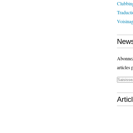
Clubbin
Traducti
Voisina
News
Abonnez-
articles 
Artic