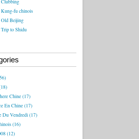
 Clubbing
 Kung-fu chinois
 Old Beijing
Trip to Shidu
gories
56)
(18)
here Chine
(17)
ce En Chine
(17)
e Du Vendredi
(17)
inois
(16)
008
(12)