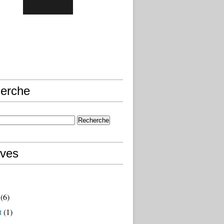
erche
ives
(6)
t
(1)