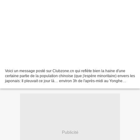
Voici un message posté sur Clubzone.cn qui reflète bien la haine d'une
certaine partie de la population chinoise (que j'espère minoritaire) envers les
japonais: Il pleuvait ce jour là… environ 3h de l'après-midi au Yonghe
Doujiang (Hesiem: un restaurant...
Publicité