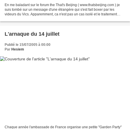
En me baladant sur le forum the That's Beijing ( www.thatsbeijing.com ) je
suis tombé sur un message d'une étrangère qui s'est fait boxer par les
videurs du Vics. Apparemment, ca n'est pas un cas isolé et le traitement
réservé aux étrangers dans les bars...
L'arnaque du 14 juillet
Publié le 15/07/2005 à 00:00
Par
Hesiem
Chaque année l'ambassade de France organise une petite "Garden Party"