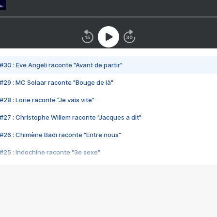
#30 : Eve Angeli raconte "Avant de partir"
#29 : MC Solaar raconte "Bouge de là"
28 : Lorie raconte "Je vais vite"
#27 : Christophe Willem raconte "Jacques a dit"
#26 : Chimène Badi raconte "Entre nous"
#25 : Indochine raconte "3e sexe"
#24 : Zaho raconte "C'est chelou"
#23 : Patrick Bruel raconte "Au café des délices"
#22 : Kyo raconte "Le chemin"