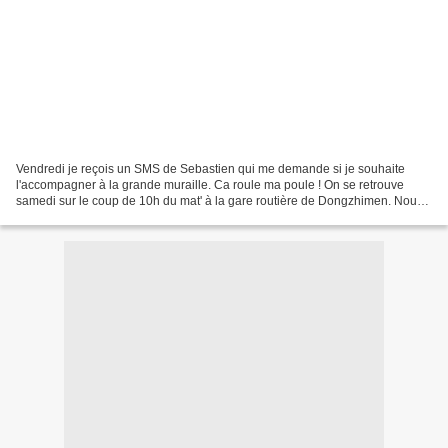
Vendredi je reçois un SMS de Sebastien qui me demande si je souhaite
l'accompagner à la grande muraille. Ca roule ma poule ! On se retrouve
samedi sur le coup de 10h du mat' à la gare routière de Dongzhimen. Nous
sommes 5 au total et Seb et moi on à la...