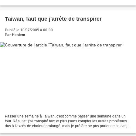
jeune Chinois fraîchement débarqué...
Taiwan, faut que j'arrête de transpirer
Publié le 10/07/2005 à 00:00
Par
Hesiem
Passer une semaine à Taiwan, c'est comme passer une semaine dans un
four. Résultat, j'ai transpiré tant et plus (sans compter les autres problèmes
dus à l'excès de chaleur prolongé, mais je préfère ne pas parler de ca car je
risquerai d'être taxé de scatologie)....