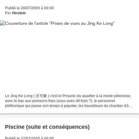
Publié le 28/07/2005 à 00:00
Par
Hesiem
Le Jing Ke Long ( 京可隆 ) c'est le Prisunic du quartier à la mode pékinoise,
avec le bac aux poissons frais (vous avez dit frais ?), le personnel
pléthorique qui passe son temps à papoter, les travailleurs du chantier d'à
coté qui viennent s'acheter un...
Piscine (suite et conséquences)
Publié le 27/07/2005 à 00:00