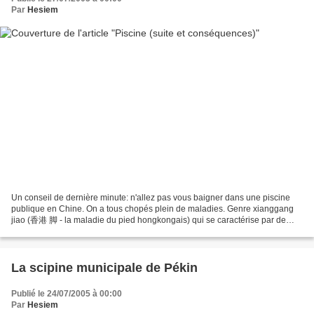
Par
Hesiem
Un conseil de dernière minute: n'allez pas vous baigner dans une piscine
publique en Chine. On a tous chopés plein de maladies. Genre xianggang
jiao (香港 脚 - la maladie du pied hongkongais) qui se caractérise par de
démangeaisons au niveau des pieds ou...
La scipine municipale de Pékin
Publié le 24/07/2005 à 00:00
Par
Hesiem