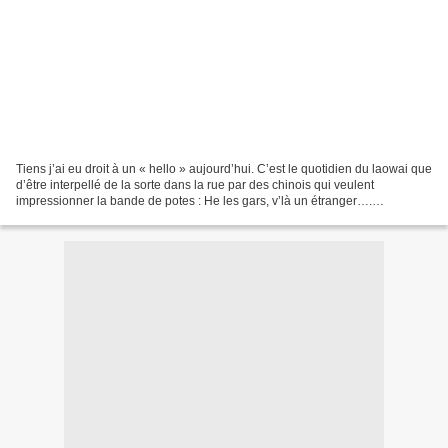
Tiens j’ai eu droit à un « hello » aujourd’hui. C’est le quotidien du laowai que
d’être interpellé de la sorte dans la rue par des chinois qui veulent
impressionner la bande de potes : He les gars, v’là un étranger….
hhhhhellooooooooooooooo ! helloooooo...