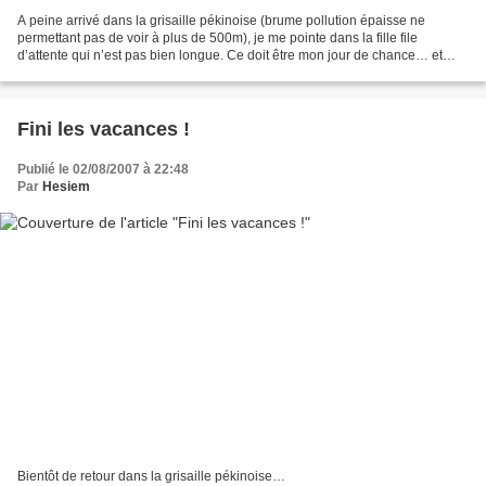
A peine arrivé dans la grisaille pékinoise (brume pollution épaisse ne
permettant pas de voir à plus de 500m), je me pointe dans la fille file
d’attente qui n’est pas bien longue. Ce doit être mon jour de chance… et
bien non !!! Voilà que la grosse valise...
Fini les vacances !
Publié le 02/08/2007 à 22:48
Par
Hesiem
Bientôt de retour dans la grisaille pékinoise…