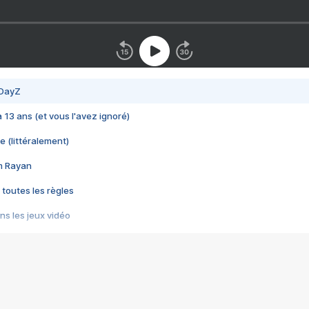
 DayZ
 a 13 ans (et vous l'avez ignoré)
e (littéralement)
im Rayan
 toutes les règles
s les jeux vidéo
us choquant de Rockstar ? - Le scandale BULLY
e plus moche de Steam
du RÊVE tourne au CAUCHEMAR