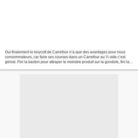
Oui finalement le boycott de Carrefour n’a que des avantages pour nous
consommateurs, car faire ses courses dans un Carrefour au ¾ vide c’est
génial. Fini la baston pour attraper le moindre produit sur la gondole, fini la
queue de 25m à la caisse aux...