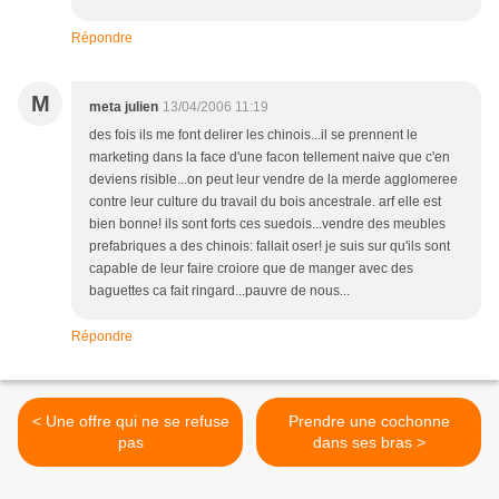
Répondre
M
meta julien
13/04/2006 11:19
des fois ils me font delirer les chinois...il se prennent le
marketing dans la face d'une facon tellement naive que c'en
deviens risible...on peut leur vendre de la merde agglomeree
contre leur culture du travail du bois ancestrale. arf elle est
bien bonne! ils sont forts ces suedois...vendre des meubles
prefabriques a des chinois: fallait oser! je suis sur qu'ils sont
capable de leur faire croiore que de manger avec des
baguettes ca fait ringard...pauvre de nous...
Répondre
< Une offre qui ne se refuse
Prendre une cochonne
pas
dans ses bras >