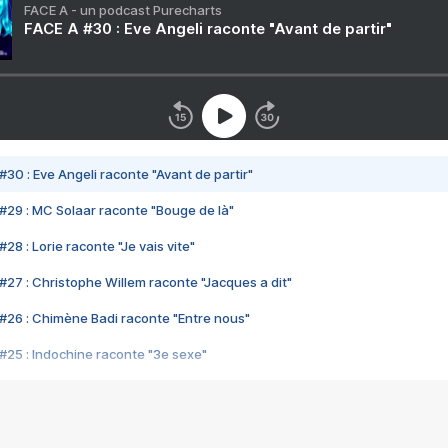
FACE A - un podcast Purecharts
FACE A #30 : Eve Angeli raconte "Avant de partir"
#30 : Eve Angeli raconte "Avant de partir"
#29 : MC Solaar raconte "Bouge de là"
28 : Lorie raconte "Je vais vite"
#27 : Christophe Willem raconte "Jacques a dit"
#26 : Chimène Badi raconte "Entre nous"
#25 : Indochine raconte "3e sexe"
#24 : Zaho raconte "C'est chelou"
#23 : Patrick Bruel raconte "Au café des délices"