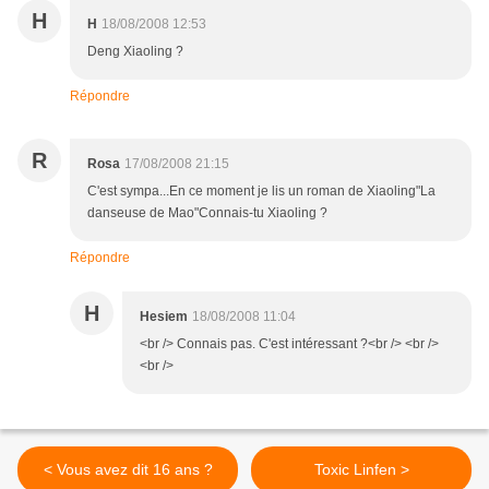
H
H
18/08/2008 12:53
Deng Xiaoling ?
Répondre
R
Rosa
17/08/2008 21:15
C'est sympa...En ce moment je lis un roman de Xiaoling"La
danseuse de Mao"Connais-tu Xiaoling ?
Répondre
H
Hesiem
18/08/2008 11:04
<br /> Connais pas. C'est intéressant ?<br /> <br />
<br />
< Vous avez dit 16 ans ?
Toxic Linfen >