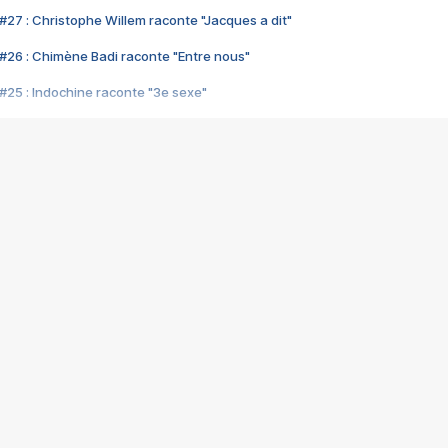
#27 : Christophe Willem raconte "Jacques a dit"
#26 : Chimène Badi raconte "Entre nous"
#25 : Indochine raconte "3e sexe"
#24 : Zaho raconte "C'est chelou"
#23 : Patrick Bruel raconte "Au café des délices"
#22 : Kyo raconte "Le chemin"
#21 : Nolwenn Leroy raconte "Cassé"
#20 : Patrick Hernandez raconte "Born to be alive"
#19 : Lorie raconte "Près de moi"
#18 : Michael Jones raconte "A nos actes manqués" (avec Jean-Jacque
#17 : Khaled raconte "Aïcha"
#16 : Corneille raconte "Parce qu'on vient de loin"