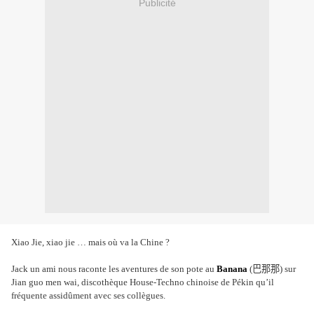
Publicité
Xiao Jie, xiao jie … mais où va la Chine ?
Jack un ami nous raconte les aventures de son pote au
Banana
(
巴那那
) sur
Jian guo men wai, discothèque House-Techno chinoise de Pékin qu’il
fréquente assidûment avec ses collègues.