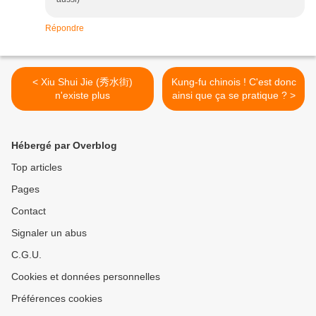
Répondre
< Xiu Shui Jie (秀水街)
Kung-fu chinois ! C'est donc
n'existe plus
ainsi que ça se pratique ? >
Hébergé par Overblog
Top articles
Pages
Contact
Signaler un abus
C.G.U.
Cookies et données personnelles
Préférences cookies