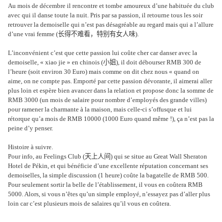
Au mois de décembre il rencontre et tombe amoureux d’une habituée du club
avec qui il danse toute la nuit. Pris par sa passion, il retourne tous les soir
retrouver la demoiselle qui n’est pas désagréable au regard mais qui a l’allure
d’une vrai femme (
长得不难看，特别有女人味
).
L’inconvénient c’est que cette passion lui coûte cher car danser avec la
demoiselle, « xiao jie » en chinois (
小姐
), il doit débourser RMB 300 de
l’heure (soit environ 30 Euro) mais comme on dit chez nous « quand on
aime, on ne compte pas. Emporté par cette passion dévorante, il aimerai aller
plus loin et espère bien avancer dans la relation et propose donc la somme de
RMB 3000 (un mois de salaire pour nombre d’employés des grande villes)
pour ramener la charmante à la maison, mais celle-ci s’offusque et lui
rétorque qu’a mois de RMB 10000 (1000 Euro quand même !), ça n’est pas la
peine d’y penser.
Histoire à suivre.
Pour info, au Feelings Club (
天上人间
) qui se situe au Great Wall Sheraton
Hotel de Pékin, et qui bénéficie d’une excellente réputation concernant ses
demoiselles, la simple discussion (1 heure) coûte la bagatelle de RMB 500.
Pour seulement sortir la belle de l’établissement, il vous en coûtera RMB
5000. Alors, si vous n’êtes qu’un simple employé, n’essayez pas d’aller plus
loin car c’est plusieurs mois de salaires qu’il vous en coûtera.