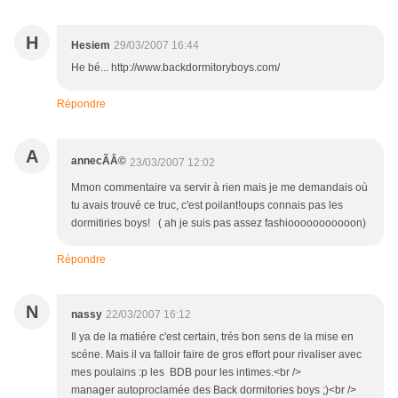
H
Hesiem
29/03/2007 16:44
He bé... http://www.backdormitoryboys.com/
Répondre
A
annecÃÂ©
23/03/2007 12:02
Mmon commentaire va servir à rien mais je me demandais où
tu avais trouvé ce truc, c'est poilant!oups connais pas les
dormitiries boys! ( ah je suis pas assez fashiooooooooooon)
Répondre
N
nassy
22/03/2007 16:12
Il ya de la matiére c'est certain, trés bon sens de la mise en
scéne. Mais il va falloir faire de gros effort pour rivaliser avec
mes poulains :p les BDB pour les intimes.<br />
manager autoproclamée des Back dormitories boys ;)<br />