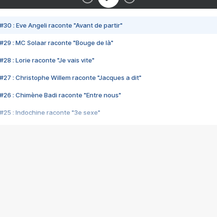
#30 : Eve Angeli raconte "Avant de partir"
#29 : MC Solaar raconte "Bouge de là"
28 : Lorie raconte "Je vais vite"
#27 : Christophe Willem raconte "Jacques a dit"
#26 : Chimène Badi raconte "Entre nous"
#25 : Indochine raconte "3e sexe"
#24 : Zaho raconte "C'est chelou"
#23 : Patrick Bruel raconte "Au café des délices"
#22 : Kyo raconte "Le chemin"
#21 : Nolwenn Leroy raconte "Cassé"
#20 : Patrick Hernandez raconte "Born to be alive"