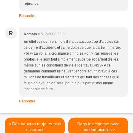
reprends.
Répondre
R
Romain
07/12/2006 22:38
En effet ces derniers mois il y a beaucoup trop d'articles sur
ce genre d'accident, et ça ne doit etre que la partie immergé.
<br /> La voilà la croissance chinoise.<br /> j'ai regardé les
photos, elle sont tout simplement superbe et parlent d'elles
même sur les conditions de vie et de travail.<br /> A ce
demander comment ils peuvent encore sourir, bravo à ces
millions de travailleurs et d'enfants qui font des choses qu'il
faut bien avouer, on serai pour la plus part et moi meme
incapable de faire
Répondre
< Des pauvres toujours plus
Dans les chiottes avec
miséreux
mesdemoiselles >