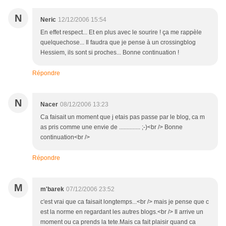
N
Neric
12/12/2006 15:54
En effet respect... Et en plus avec le sourire ! ça me rappèle
quelquechose... Il faudra que je pense à un crossingblog
Hessiem, ils sont si proches... Bonne continuation !
Répondre
N
Nacer
08/12/2006 13:23
Ca faisait un moment que j etais pas passe par le blog, ca m
as pris comme une envie de .............. ;-)<br /> Bonne
continuation<br />
Répondre
M
m'barek
07/12/2006 23:52
c'est vrai que ca faisait longtemps...<br /> mais je pense que c
est la norme en regardant les autres blogs.<br /> Il arrive un
moment ou ca prends la tete.Mais ca fait plaisir quand ca