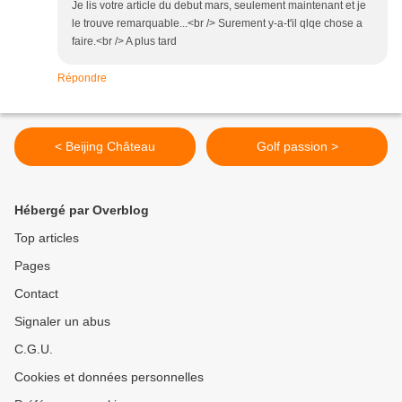
Je lis votre article du debut mars, seulement maintenant et je
le trouve remarquable...<br /> Surement y-a-t'il qlqe chose a
faire.<br /> A plus tard
Répondre
< Beijing Château
Golf passion >
Hébergé par Overblog
Top articles
Pages
Contact
Signaler un abus
C.G.U.
Cookies et données personnelles