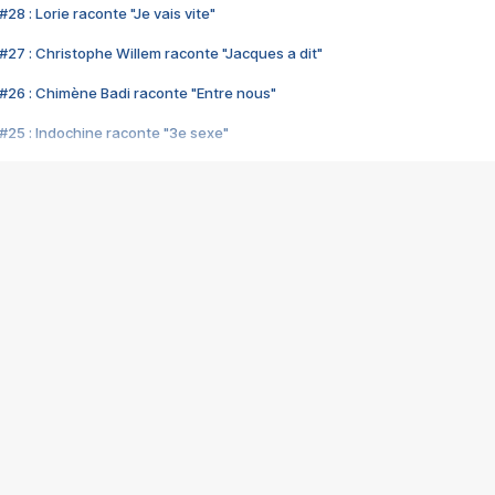
28 : Lorie raconte "Je vais vite"
#27 : Christophe Willem raconte "Jacques a dit"
#26 : Chimène Badi raconte "Entre nous"
#25 : Indochine raconte "3e sexe"
#24 : Zaho raconte "C'est chelou"
#23 : Patrick Bruel raconte "Au café des délices"
#22 : Kyo raconte "Le chemin"
#21 : Nolwenn Leroy raconte "Cassé"
#20 : Patrick Hernandez raconte "Born to be alive"
#19 : Lorie raconte "Près de moi"
#18 : Michael Jones raconte "A nos actes manqués" (avec Jean-Jacque
#17 : Khaled raconte "Aïcha"
#16 : Corneille raconte "Parce qu'on vient de loin"