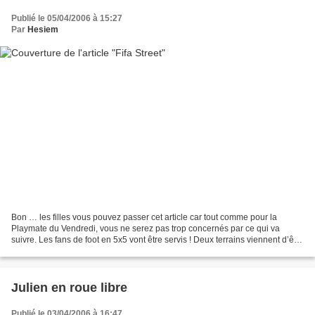
Publié le 05/04/2006 à 15:27
Par
Hesiem
Bon … les filles vous pouvez passer cet article car tout comme pour la
Playmate du Vendredi, vous ne serez pas trop concernés par ce qui va
suivre. Les fans de foot en 5x5 vont être servis ! Deux terrains viennent d’être
installés en face du Stade des...
Julien en roue libre
Publié le 03/04/2006 à 16:47